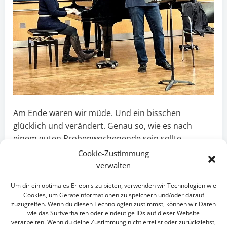
Am Ende waren wir müde. Und ein bisschen
glücklich und verändert. Genau so, wie es nach
einem guten Probenwochenende sein sollte.
Cookie-Zustimmung
Hardy (nicht so intelligenter Tenor)
verwalten
Beitragsnavigation
Beitragsnav
Previous post
Next post
Um dir ein optimales Erlebnis zu bieten, verwenden wir Technologien wie
Cookies, um Geräteinformationen zu speichern und/oder darauf
zuzugreifen. Wenn du diesen Technologien zustimmst, können wir Daten
wie das Surfverhalten oder eindeutige IDs auf dieser Website
Comments are closed
verarbeiten. Wenn du deine Zustimmung nicht erteilst oder zurückziehst,